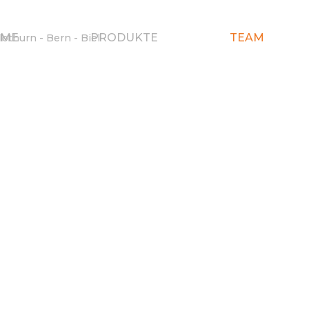
ME
PRODUKTE
TEAM
Made in Solothurn an der Aare
TEAM