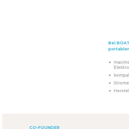
Bei BOAT
portablen
maxima
Elektro
kompak
Strome
Herste
CO-FOUNDER