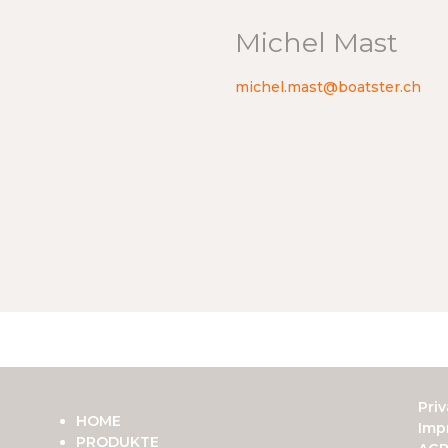
Michel Mast
michel.mast@boatster.ch
Priv
HOME
Imp
PRODUKTE