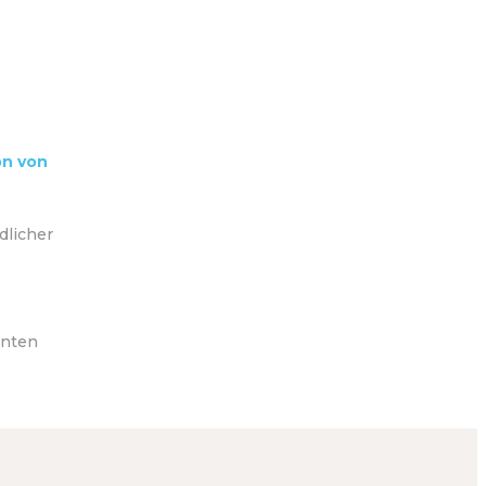
on von
dlicher
enten